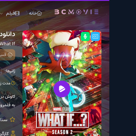
خانه
فیلم
سریال
دانلود سریال What If…?
What If...?
قسمت 9 فصل 2 اضافه شد
ژانرها:
اکشن
انیم
مدت زمان: 32 دقیقه
کاوش در لحظات محوری از 
به قلمروی ناشناخته هدا
ستارگان:
 Wright
کارگردان:
N/A