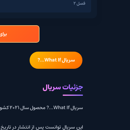
فصل 2
برای دانلود و تما
سریال What If…?
جزئیات سریال
سریال What If…? محصول سال 2021 کشور ایالات متحده آمریکا است.
این سریال توانست پس از انتشار در تاریخ August 11, 2021 امتیاز