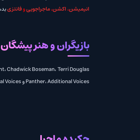
انیمیشن
،
اکشن
،
ماجراجویی
و
فانتزی
بدست آورد.
بازیگران و هنر پیشگان
Panther، Additional Voices و Additional Voices به ایفای نقش پرداخته اند.
چکیده ماجرا