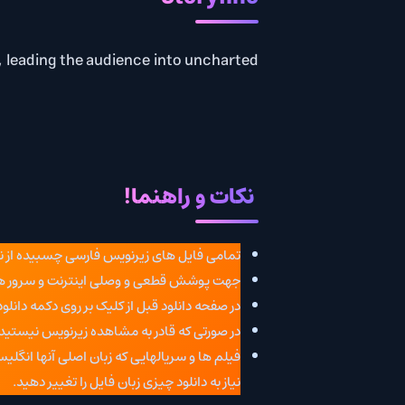
their head, leading the audience into uncharted
نکات و راهنما!
تمامی فایل های زیرنویس فارسی چسبیده از نوع (softSub) و هماهنگ شده با کیفیت فایل مورد نظر هستند
جهت پوشش قطعی و وصلی اینترنت و سرور ها حتما از
دانلود
در صفحه دانلود قبل از کلیک بر روی دکمه دانلود حتما حتما
فیل
در صورتی که قادر به مشاهده زیرنویس نیستید حتما فایل دانلو
فیلم ها و سریالهایی که زبان اصلی آنها انگلیسی نیست (ما
نیاز به دانلود چیزی زبان فایل را تغییر دهید.