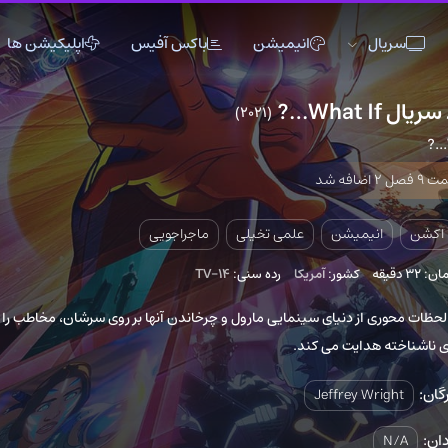
انیمیشن
باکس آفیس
اپلیکیشن ها
(2021)
4
اکشن
اکشن
انیمیشن
تاریخی
تاریخی
تاک شو
جنگی
جنگی
خانوادگی
دلهره آور
دلهره آور
عاشقانه
یشن
علمی تخیلی
ماجراجویی
فانتزی
فانتزی
کمدی
کشور:
آمریکا
رده سنی:
TV-14
ماجراجویی
ماجراجویی
مستند
دنیای سینمایی مارول و چرخاندن آنها بر روی سرشان، مخاطب را
موزیک
موزیک
موزیکال
یت می کند.
ورزشی
ورزشی
وسترن
Jeffrey