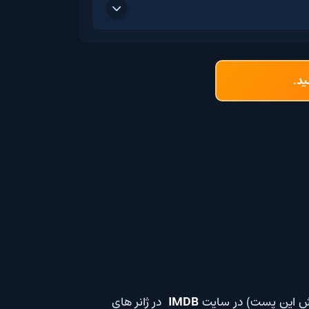
IMDB
در ژانر های