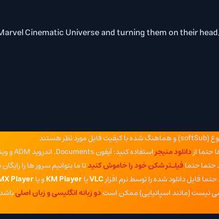
s from the Marvel Cinematic Universe and turning them on 
 منیجر
استفاده کنید: آیفون Documents, اندروید ADM و ویندوز IDM
ـتر شکن خود را خاموش کنید
تا ما بتوانیم سرور ها را رایگان نگه داریم
د شده را توسط نرم افزار
VLC
یا
KM Player
و یا
MX Player
پخش کنید
نند اسپانیایی) ممکن است
دو زبانه انگلیسی و زبان اصلی
باشد که میتوانید در 