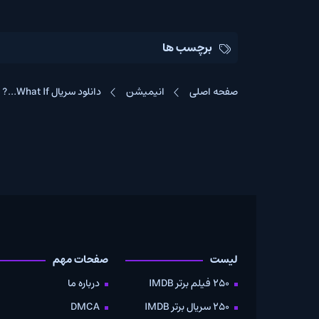
برچسب ها
صفحه اصلی
انیمیشن
دانلود سریال What If…?
لیست
صفحات مهم
دانلود
250 فیلم برتر IMDB
درباره ما
به صو
250 سریال برتر IMDB
DMCA