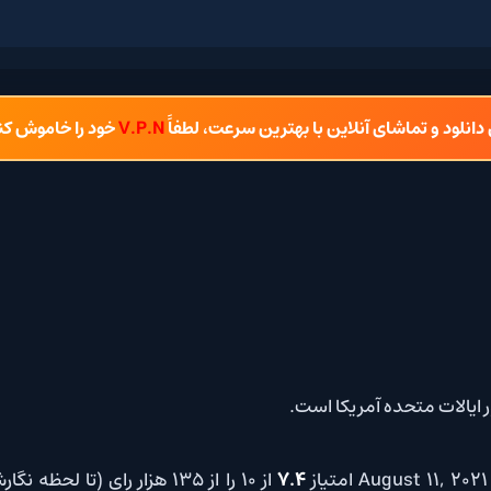
شای آنلاین با بهترین سرعت، لطفاً
V.P.N
خود را خاموش کنید.
7.4
از 10 را از 135 هزار رای (تا لحظه نگارش این پست) در سایت