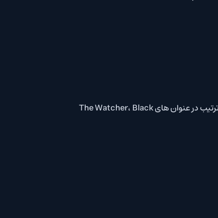
Jeffrey Wright، Chadwick Boseman، Terri Douglas و Matthew Wood از جمله ستارگانی هستند که به ترتیب در عنوان های The Watcher، Black