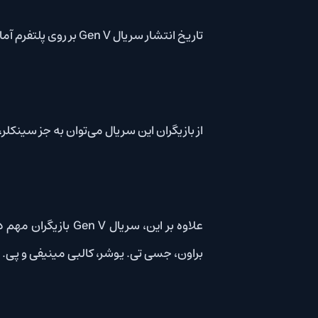
تاریخ انتشار سریال Gen V بر روی پلتفرم آمازون پرایم ویدیو برنامه ریزی شده‌است و انتظار می‌رود در تاریخ 29 سپتامبر 2023 به نمایش درآید.
از بازیگران این سریال می‌توان به جز سینکلر، چنس پردومو
علاوه بر این، سریال Gen V بازیگ
براون، جسی تی. یوشر، کالبی مینیفی و پی. جی. براینک از سریال اصلی The Boys در گونه مهمان نیز