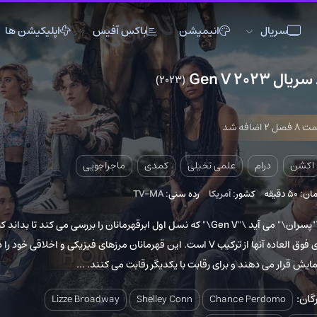
انیمیشن
باکس آفیس
اپلیکیشن ها
(2023)
6
اکشن
اکشن
انیمیشن
تاریخی
تاریخی
تاک شو
جنگی
جنگی
خانوادگی
دلهره آور
دلهره آور
عاشقانه
علمی تخیلی
کمدی
ماجراجویی
فانتزی
فانتزی
کمدی
کشور:
آمریکا
رده سنی:
TV-MA
ماجراجویی
ماجراجویی
مستند
از دنیای \"پسران\" می آید \"Gen V\" که نسل اول ابرقهرمانان را بررسی می کند تا بداند که
موزیک
موزیک
موزیکال
قدرت های فوق العاده آنها از ترکیب V است. این قهرمانان مرزهای فیزیکی و اخلاقی خود را در
ورزشی
ورزشی
وسترن
 و برای رقابت با یکدیگر رقابت می کنند. ...
Lizze Broadway
Shelley Conn
Chance P