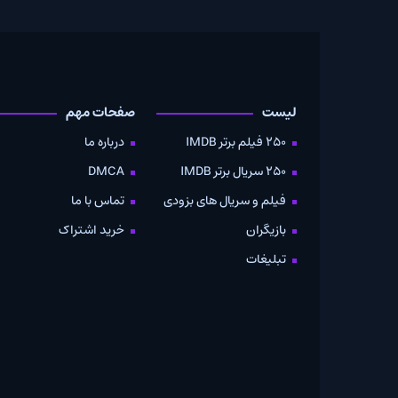
لیست
صفحات مهم
دانلود
250 فیلم برتر IMDB
درباره ما
به صو
250 سریال برتر IMDB
DMCA
موویز
فیلم و سریال های بزودی
تماس با ما
بازیگران
خرید اشتراک
تبلیغات