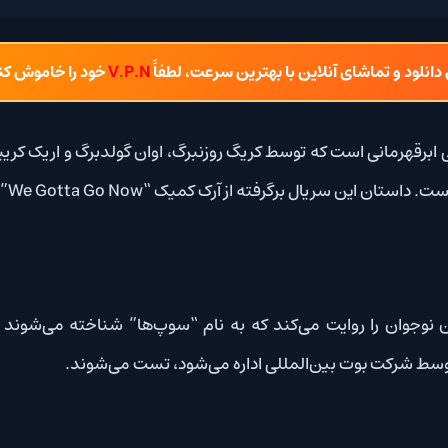
شای آنلاین با بهترین سرعت، لطفاً
V.P.N
خود را خاموش کنید.
رقهرمانی است که توسط کریگ روزنبرگ، اوان گولدبرگ و اریک کریپکه توسعه
یک “We Gotta Go Now” نوشته گارت انیس و داریک رابرتسون است.
وجوان را روایت می‌کند که به نام “سوپ‌ها” شناخته می‌شوند و در محیطی