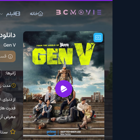
خانه
فیلم
سریال
دانلود سریال Gen V 2023
Gen V
قسمت 8 فصل 2 اضافه شد
ژانرها:
اکشن
درام
مدت زمان: 50 دقیقه
معرض آزمایش قرار می دهند
ستارگان:
erdomo