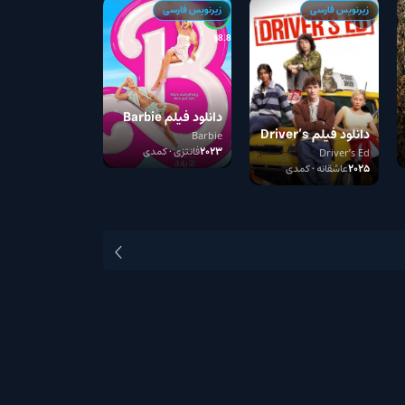
رسی
زیرنویس فارسی
8.8
دانلود فیلم Barbie
دانلود فیلم Driver’s
Barbie
2023
فانتزی • کمدی
D
نه • کمدی