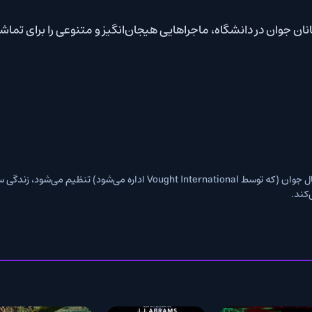
ژنرال V که در تنها کالج آمریکا منحصراً برای ابرقهرمانان بزرگسال جوان (که توسط Vought International اداره می‌