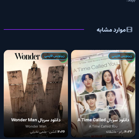
بیند.
موارد مشابه
زیرنویس فارسی
زیرنویس فارسی
2
7.6
7.8
دانلود سریال A Time Called
دانلود سریال Wonder Man
2026
You
Wonder Man
A Time Called You
2023
درام • عاشقانه
2026
اکشن • علمی تخیلی