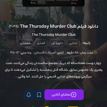
دانلود فیلم The Thursday Murder Club
(2025)
The Thursday Murder Club
ژانرها:
جنایی
دلهره آور
کمدی
معمایی
مدت زمان: 118 دقیقه
کشور:
آمریکا
،
انگلستان
رده سنی:
PG-13
چهار دوست هفتادساله که در یک مجتمع سالمندان زندگی می‌کنند، تحت
رهبری یک جاسوس سابق، باشگاه قتل پنجشنبه را تشکیل می‌دهند تا برای
سرگرمی پرونده‌های جنایی قدیمی را حل کنند. اما وقتی...
تماشای آنلاین