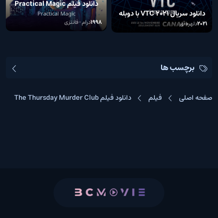
دانلود فیلم Practical Magic
دانلود سریال VTC 2021 با دوبله
1998
Practical Magic
1998
درام • فانتزی
فارسی وزیرنویس چسبیده
2021
دلهره آور
برچسب ها
صفحه اصلی
فیلم
دانلود فیلم The Thursday Murder Club