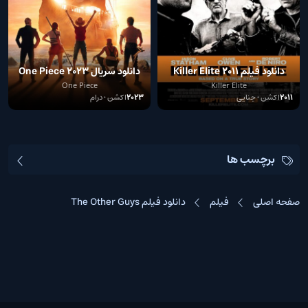
دانلود فیلم Killer Elite 2011
دانلود سریال One Piece 2023
One Piece
Killer Elite
2011
اکشن • جنایی
2023
اکشن • درام
برچسب ها
صفحه اصلی
فیلم
دانلود فیلم The Other Guys