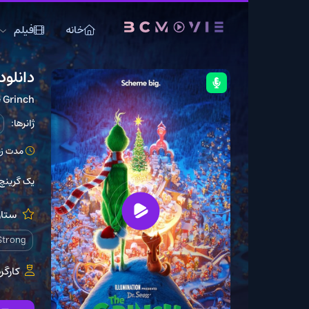
خانه
فیلم
سریال
دانلود انیمیشن The Grinch با دوبله فارس
The Grinch
ژانرها:
انیمیشن
خ
مدت زمان: 85 دقیقه
یک گرینچ بداخلاق نقشه 
ستارگان:
erbatch
liams
Tara Strong
کارگردان:
t Mosier