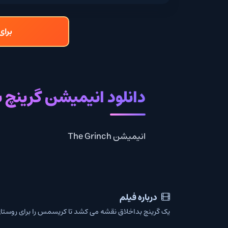
برای دانلود و تما
دانلود انیمیشن گرینچ با دوبله
انیمیشن The Grinch
درباره فیلم
یک گرینچ بداخلاق نقشه می کشد تا کریسمس را برای روستای هوویل خراب ک