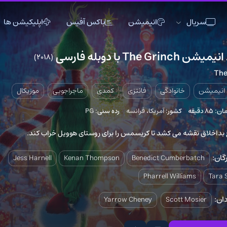
انیمیشن
باکس آفیس
اپلیکیشن ها
ی
(2018)
4
اکشن
اکشن
انیمیشن
تاریخی
تاریخی
تاک شو
انوادگی
فانتزی
کمدی
ماجراجویی
موزیکال
جنگی
جنگی
خانوادگی
کشور:
آمریکا
،
فرانسه
رده سنی:
PG
دلهره آور
دلهره آور
عاشقانه
فانتزی
فانتزی
کمدی
می کشد تا کریسمس را برای روستای هوویل خراب کند.
ماجراجویی
ماجراجویی
مستند
Jess Harnell
Kenan Thompson
Benedict Cumb
موزیک
موزیک
موزیکال
Pharrell Wil
ورزشی
ورزشی
وسترن
Yarrow Cheney
Scot