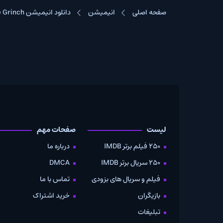
صفحه اصلی
انیمیشن
دانلود انیمیشن The Grinch با دوبله فارسی
لیست
صفحات مهم
دانلود
250 فیلم برتر IMDB
درباره ما
به صو
250 سریال برتر IMDB
DMCA
موویز
فیلم و سریال های بزودی
تماس با ما
بازیگران
خرید اشتراک
تبلیغات