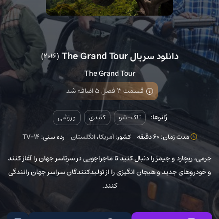
دانلود سریال The Grand Tour
(2016)
The Grand Tour
قسمت 3 فصل 5 اضافه شد
ژانرها:
تاک-شو
کمدی
ورزشی
مدت زمان: 60 دقیقه
کشور:
آمریکا
،
انگلستان
رده سنی:
TV-14
جرمی، ریچارد و جیمز را دنبال کنید تا ماجراجویی در سرتاسر جهان را آغاز کنند
و خودروهای جدید و هیجان انگیزی را از تولیدکنندگان سراسر جهان رانندگی
کنند.