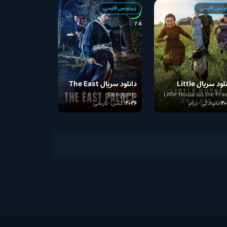
زیرنویس فارسی
7.6
Littl
دانلود سریال The East
Palace
House
Donggung
Little 
2026
اکشن • تاریخی