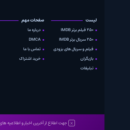
لیست
صفحات مهم
دانلود
250 فیلم برتر IMDB
درباره ما
به صو
250 سریال برتر IMDB
DMCA
موویز
فیلم و سریال های بزودی
تماس با ما
بازیگران
خرید اشتراک
تبلیغات
جهت اطلاع از آخرین اخبار و اطلاعیه های سایت کانال تلگ
تمامی حقوق مادی و معنوی این وبسایت نزد بی سی موویز محفوظ می باشد و کپی بر