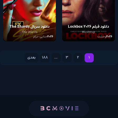
دانلود فیلم Lockbox 2026
دانلود سریال The Shards
The Shards
Winthrop
2026
وحشت
2026
جنایی • درام
1
2
3
…
188
بعدی