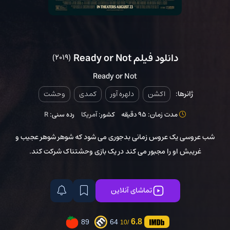
دانلود فیلم Ready or Not
(2019)
Ready or Not
ژانرها:
اکشن
دلهره آور
کمدی
وحشت
مدت زمان: 95 دقیقه
کشور:
آمریکا
رده سنی:
R
شب عروسی یک عروس زمانی بدجوری می شود که شوهر شوهر عجیب و
غریبش او را مجبور می کند در یک بازی وحشتناک شرکت کند.
تماشای آنلاین
6.8
89
64
/10