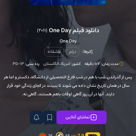
دانلود فیلم One Day
(2011)
One Day
ژانرها:
درام
عاشقانه
مدت زمان: 107 دقیقه
کشور:
آمریکا
،
انگلستان
رده سنی:
PG-13
پس از گذراندن شب با هم در شب فارغ التحصیلی از دانشگاه، دکستر و اما هر
سال در همان تاریخ نشان داده می شوند تا ببینند در کجای زندگی خود قرار
دارند. آنها در آن روز گاهی اوقات باهم هستند، گاهی نه.
تماشای آنلاین
7.0
36
48