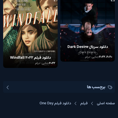
7
5.7
6.5
دانلود سریال Dark Desire
Dark Desire
2020، 2022
جنایی • درام
دانلود فیلم Windfall 2022
2022
جنایی • درام
برچسب ها
صفحه اصلی
فیلم
دانلود فیلم One Day