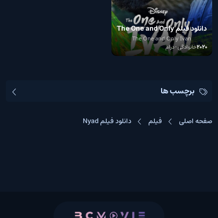
دانلود فیلم The One and Only
Ivan 2020
The One and Only Ivan
2020
خانوادگی • درام
برچسب ها
صفحه اصلی
فیلم
دانلود فیلم Nyad