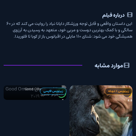
درباره فیلم
این داستان واقعی و قابل توجه ورزشکار دایانا نیاد را روایت می کند که در 60
سالگی و با کمک بهترین دوست و مربی خود، متعهد به رسیدن به آرزوی
همیشگی خود می شود: شنای 110 مایلی در اقیانوس باز از کوبا تا فلوریدا.
موارد مشابه
دانلود سریال Good Omens
2019
Good Omens
زیرنویس + دوبله
زیرنویس فارسی
2019
درام • فانتزی
1
8.0
6.6