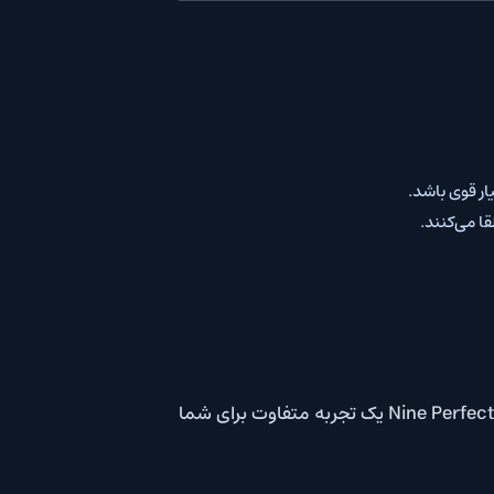
اگر به داستان‌های روان‌شناسانه، رازآلود و پر از چرخش‌های دراماتیک علاقه‌مندید، تماشای سریال Nine Perfect Strangers یک تجربه متفاوت برای شما