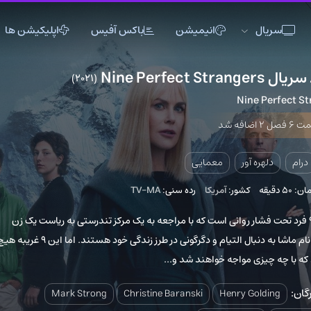
انیمیشن
باکس آفیس
اپلیکیشن ها
(2021)
0
اکشن
اکشن
انیمیشن
Ni
تاریخی
تاریخی
تاک شو
جنگی
جنگی
خانوادگی
دلهره آور
دلهره آور
عاشقانه
ور
معمایی
فانتزی
فانتزی
کمدی
کشور:
آمریکا
رده سنی:
TV-MA
ماجراجویی
ماجراجویی
مستند
 فشار روانی است که با مراجعه به یک مرکز تندرستی به ریاست یک زن
موزیک
موزیک
موزیکال
روسی به نام ماشا به دنبال التیام و دگرگونی در طرز زندگی خود هستند. اما این ٩ غریبه هیچ
ورزشی
ورزشی
وسترن
مواجه خواهند شد و...
Mark Strong
Christine Baranski
Henry 