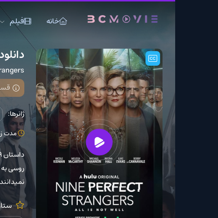
خانه
فیلم
سریال
دانلود سریال Nine Perfect Strangers
ne Perfect Strangers
قسمت 6 فصل 2 اضافه شد
ژانرها:
درام
دلهره آ
مدت زمان: 50 دقیقه
داستان ٩ فرد تحت
نمیدانند که با چه چیزی 
ستارگان:
Golding