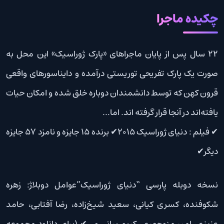
چکیده ماجرا
۲۲ سال پس از پایان ماجراهای «پارک ژوراسیک» این محل به
صورت یک پارک تفریحی توریستی درآمده و دایناسورهای واقعی
قرون کهن که توسط دانشمندان دوباره خلق شده و امکان حیات
یافته‌اند در آنجا قرار گرفته اند. اما…
✔ فیلم : دنیای ژوراسیک 2015✔ برنده 15 جایزه و نامزد 57 جایزه
دیگر✔
نسخه دوبله پارسی “دنیای ژوراسیک”عوامل دوبلاژ: زهره
شکوفنده، کسری کیانی، سعید شیخ‌زاده، رضا آفتابی، حامد
عزیزی، امیر منوچهری، کریم بیانی و…✔ (برای دانلود مجموعه