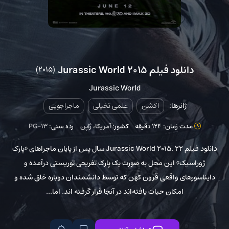
دانلود فیلم Jurassic World 2015
(2015)
Jurassic World
ژانرها:
اکشن
علمی تخیلی
ماجراجویی
مدت زمان: 124 دقیقه
کشور:
آمریکا
،
ژاپن
رده سنی:
PG-13
دانلود فیلم Jurassic World 2015. ۲۲ سال پس از پایان ماجراهای «پارک
ژوراسیک» این محل به صورت یک پارک تفریحی توریستی درآمده و
دایناسورهای واقعی قرون کهن که توسط دانشمندان دوباره خلق شده و
امکان حیات یافته‌اند در آنجا قرار گرفته اند. اما...