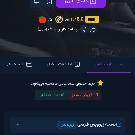
تماشای آنلاین
6.9
72
59
/10
رضایت کاربران
0%
(0 رای)
دانلود باکس
اطلاعات بیشتر
لیست های مر
حجم مصرفی شما عادی محاسبه می‌شود.
گزارش مشکل
اشتراک گذاری
نسخه زیرنویس فارسی
زیرنویس