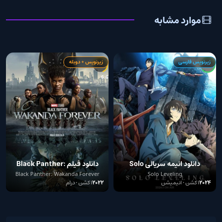
موارد مشابه
زیرنویس فارسی
زیرنویس + دوبله
2
6.6
8.5
دانلود انیمه سریالی Solo
دانلود فیلم Black Panther:
Wakanda Forever 2022
Leveling
Black Panther: Wakanda Forever
Solo Leveling
2024
اکشن • انیمیشن
2022
اکشن • درام