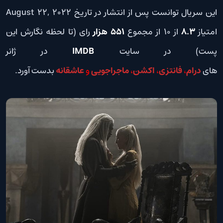
این سریال توانست پس از انتشار در تاریخ August 22, 2022
امتیاز
8.3
از 10 از مجموع
551 هزار
رای (تا لحظه نگارش این
پست) در سایت
DB
M
I
در ژانر
های
درام
،
فانتزی
،
اکشن
،
ماجراجویی
و
عاشقانه
بدست آورد.