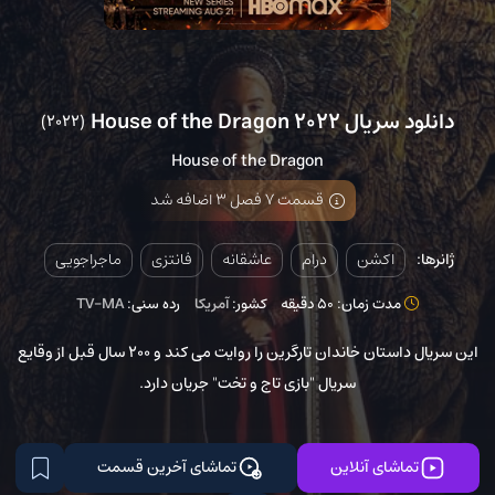
دانلود سریال House of the Dragon 2022
(2022)
House of the Dragon
قسمت 7 فصل 3 اضافه شد
ژانرها:
اکشن
درام
عاشقانه
فانتزی
ماجراجویی
مدت زمان: 50 دقیقه
کشور:
آمریکا
رده سنی:
TV-MA
این سریال داستان خاندان تارگرین را روایت می کند و ۲۰۰ سال قبل از وقایع
سریال "بازی تاج و تخت" جریان دارد.
تماشای آنلاین
تماشای آخرین قسمت