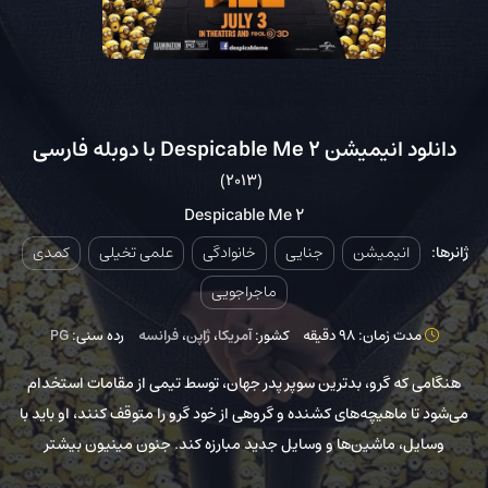
دانلود انیمیشن Despicable Me 2 با دوبله فارسی
(2013)
Despicable Me 2
ژانرها:
انیمیشن
جنایی
خانوادگی
علمی تخیلی
کمدی
ماجراجویی
مدت زمان: 98 دقیقه
کشور:
آمریکا
،
ژاپن
،
فرانسه
رده سنی:
PG
هنگامی که گرو، بدترین سوپر پدر جهان، توسط تیمی از مقامات استخدام
می‌شود تا ماهیچه‌های کشنده و گروهی از خود گرو را متوقف کنند، او باید با
وسایل، ماشین‌ها و وسایل جدید مبارزه کند. جنون مینیون بیشتر