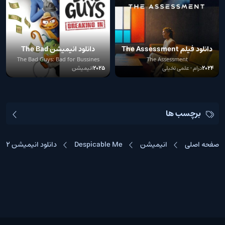
دانلود فیلم The Assessment
دانلود انیمیشن The Bad
Guys: Breaking In
The Bad Guys: Bad for Bussines
The Assessment
2024
درام • علمی تخیلی
2025
انیمیشن
برچسب ها
صفحه اصلی
انیمیشن
Despicable Me
دانلود انیمیشن Despicable Me 2 با دوبله فارسی