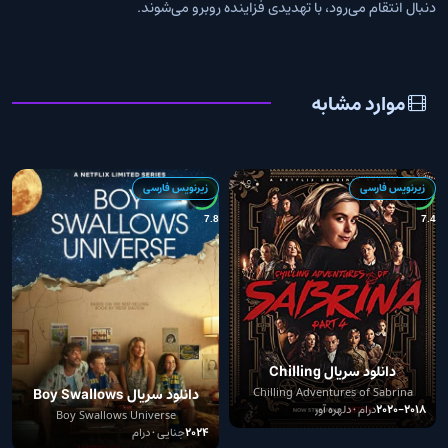
دنبال انتقام می‌رود، با تهدیدی فزاینده روبرو می‌شوند.
موارد مشابه
زیرنویس فارسی
زیرنویس فارسی
7
7.8
7.4
دانلود سریال Chilling
Adventures of Sabrina
دانلود سریال Boy Swallows
Chilling Adventures of Sabrina
2018–2020
درام • دلهره آور
Universe
Boy Swallows Universe
2024
جنایی • درام