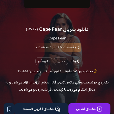
دانلود سریال Cape Fear
(2026–)
Cape Fear
قسمت 10 فصل 1 اضافه شد
ژانرها:
جنایی
دلهره آور
مدت زمان: 55 دقیقه
کشور:
آمریکا
رده سنی:
TV-MA
یک زوج خوشبخت وقتی مکس کدی، قاتل بدنام، از زندان آزاد می‌شود و به
دنبال انتقام می‌رود، با تهدیدی فزاینده روبرو می‌شوند.
تماشای آنلاین
تماشای آخرین قسمت