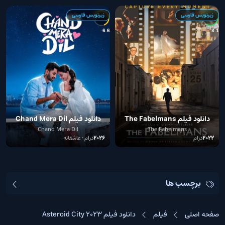
زیرنویس فارسی
زیرنویس فارسی
9
6.6
8.1
دانلود فیلم The Fabelmans
دانلود فیلم Chand Mera Dil
2026
2022
Chand Mera Dil
The Fabelmans
2022
درام
2026
درام • عاشقانه
برچسب ها
صفحه اصلی
فیلم
دانلود فیلم Asteroid City 2023