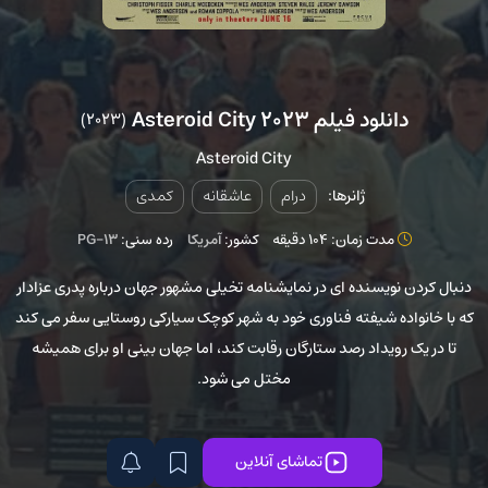
دانلود فیلم Asteroid City 2023
(2023)
Asteroid City
ژانرها:
درام
عاشقانه
کمدی
مدت زمان: 104 دقیقه
کشور:
آمریکا
رده سنی:
PG-13
دنبال کردن نویسنده ای در نمایشنامه تخیلی مشهور جهان درباره پدری عزادار
که با خانواده شیفته فناوری خود به شهر کوچک سیارکی روستایی سفر می کند
تا در یک رویداد رصد ستارگان رقابت کند، اما جهان بینی او برای همیشه
مختل می شود.
تماشای آنلاین