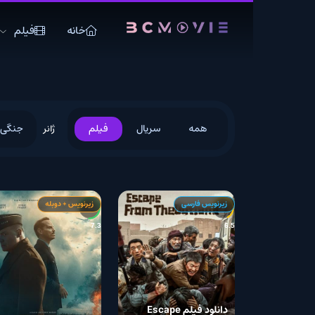
خانه
فیلم
سریال
همه
سریال
فیلم
جنگی
ژانر
دوبله ف
زیرنویس فارسی
زیرنویس + دوبله
زیرنویس
6.9
7.3
6.5
دانلود فیلم Escape