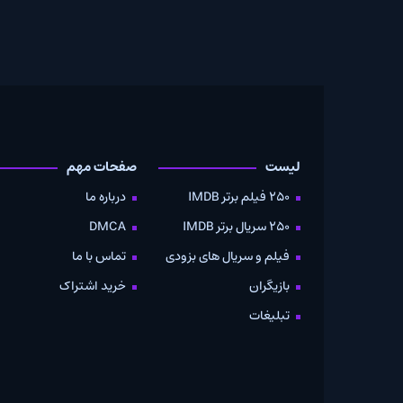
لیست
صفحات مهم
دانلود
250 فیلم برتر IMDB
درباره ما
به صو
250 سریال برتر IMDB
DMCA
موویز
فیلم و سریال های بزودی
تماس با ما
بازیگران
خرید اشتراک
تبلیغات