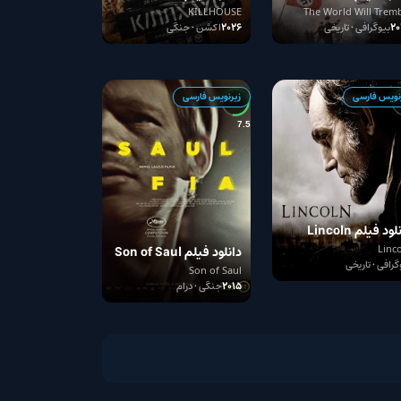
2026
Wi
KILLHOUSE
The
2026
اکشن • جنگی
زیرنویس فارسی
7.5
Lincol
دانلود فیلم Son of Saul
2015
Son of Saul
2015
جنگی • درام